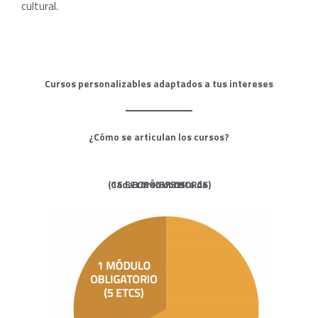
cultural.
Cursos personalizables adaptados a tus intereses
¿Cómo se articulan los cursos?
(15 ETCS – 375 HORAS)
Cada curso consta de
3 MÓDULOS