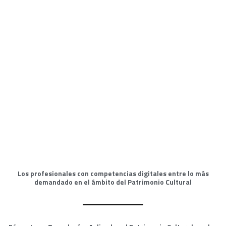
Gestión y Documentación del
Patrimonio Cultural
Tecnologías Avanzadas para la
Difusión y Puesta en Valor del
Patrimonio Cultural
Los profesionales con competencias digitales entre lo más
demandado en el ámbito del Patrimonio Cultural